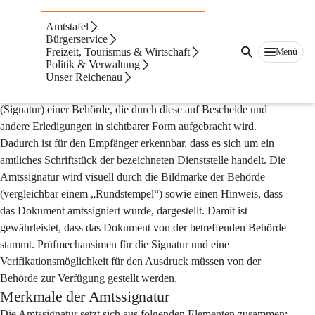
Auf dieser Seite
Amtstafel
Amtssignatur
Bürgerservice
Freizeit, Tourismus & Wirtschaft
Menü
Politik & Verwaltung
Allgemeine Information
Unser Reichenau
Die Amtssignatur ist die rechtsgültige elektronische Unterschrift 
(Signatur) einer Behörde, die durch diese auf Bescheide und 
andere Erledigungen in sichtbarer Form aufgebracht wird. 
Dadurch ist für den Empfänger erkennbar, dass es sich um ein 
amtliches Schriftstück der bezeichneten Dienststelle handelt. Die 
Amtssignatur wird visuell durch die Bildmarke der Behörde 
(vergleichbar einem „Rundstempel“) sowie einen Hinweis, dass 
das Dokument amtssigniert wurde, dargestellt. Damit ist 
gewährleistet, dass das Dokument von der betreffenden Behörde 
stammt. Prüfmechansimen für die Signatur und eine 
Verifikationsmöglichkeit für den Ausdruck müssen von der 
Behörde zur Verfügung gestellt werden.
Merkmale der Amtssignatur
Die Amtssignatur setzt sich aus folgenden Elementen zusammen: